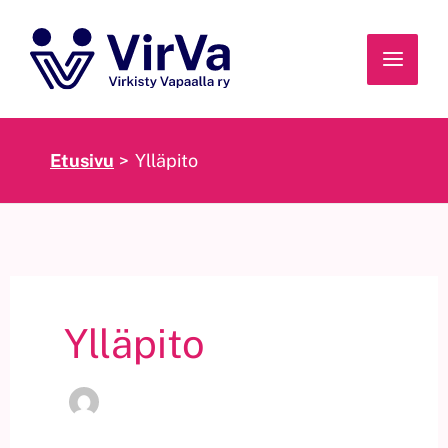
Siirry
sisältöön
Etusivu
Ylläpito
Ylläpito