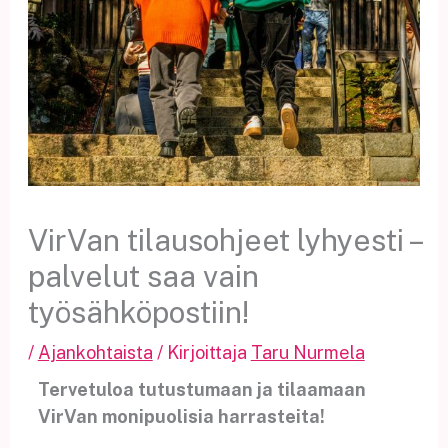
VirVan tilausohjeet lyhyesti –
palvelut saa vain
työsähköpostiin!
/
Ajankohtaista
/ Kirjoittaja
Taru Nurmela
Tervetuloa tutustumaan ja tilaamaan
VirVan monipuolisia harrasteita!