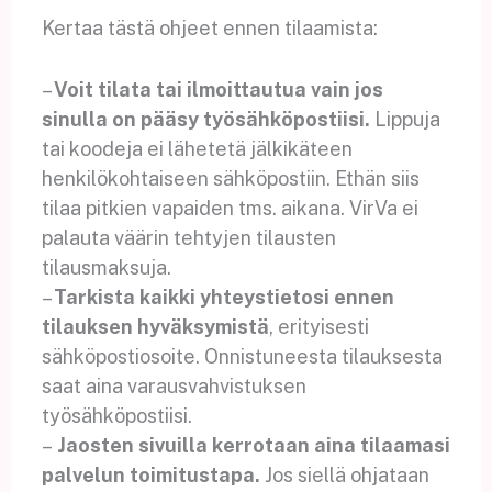
Kertaa tästä ohjeet ennen tilaamista:
–
Voit tilata tai ilmoittautua vain jos
sinulla on pääsy työsähköpostiisi.
Lippuja
tai koodeja ei lähetetä jälkikäteen
henkilökohtaiseen sähköpostiin. Ethän siis
tilaa pitkien vapaiden tms. aikana. VirVa ei
palauta väärin tehtyjen tilausten
tilausmaksuja.
–
Tarkista kaikki yhteystietosi ennen
tilauksen hyväksymistä
, erityisesti
sähköpostiosoite. Onnistuneesta tilauksesta
saat aina varausvahvistuksen
työsähköpostiisi.
–
Jaosten sivuilla kerrotaan aina tilaamasi
palvelun toimitustapa.
Jos siellä ohjataan