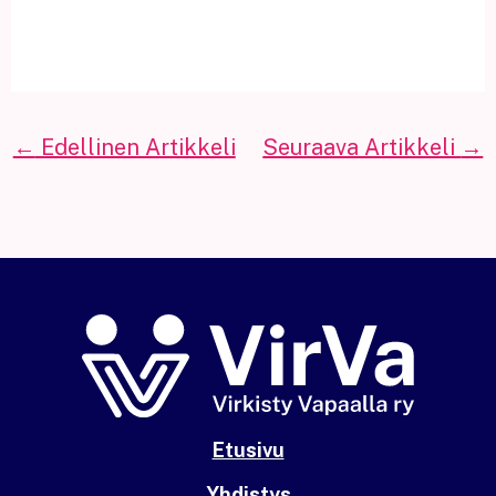
←
Edellinen Artikkeli
Seuraava Artikkeli
→
Etusivu
Yhdistys