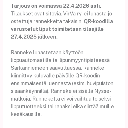
Tarjous on voimassa 22.4.2026 asti.
Tilaukset ovat sitovia. VirVa ry. ei lunasta jo
ostettuja rannekkeita takaisin.
QR-koodilla
varustetut liput
toimitetaan tilaajille
27.4.2025 jälkeen.
Ranneke lunastetaan käyttöön
lippuautomaatilla tai lipunmyyntipisteessä
Särkänniemeen saavuttaessa. Ranneke
kiinnittyy kuluvalle päivälle QR-koodin
ensimmäisestä luennasta (esim. huvipuiston
sisäänkäynnillä). Ranneke ei sisällä Nysse-
matkoja. Ranneketta ei voi vaihtaa toiseksi
lipputuotteeksi tai rahaksi eikä siirtää muille
kesäkausille.