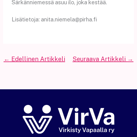
Särkänniemessä asuu ilo, joka kestää.
Lisätietoja: anita.niemela@pirha.fi
←
Edellinen Artikkeli
Seuraava Artikkeli
→