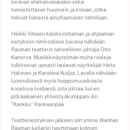
terävän elämänviisauden sekä
tunnistettavan huumorin ja ironian, jotka
tekivät hänestä ainutlaatuisen taiteilijan.
Heikki Vihisen käsikirjoittaman ja ohjaaman
esityksen nimiroolissa Juicena nähdään
Rauman teatterin taiteellinen johtaja Otto
Kanerva. Musiikkinäytelmän muita rooleja
tulkitsevat upeasti laulavat näyttelijät Heta
Halonen ja Karoliina Kudjoi. Lavalla nähdään
luonnollisesti myös huippumuusikoista
koostuva livebändi, jota johtaa Juicen
pitkäaikainen yhteistyökumppani Ari
”Kankku” Kankaanpää.
Teatteriesityksen jälkeen siirrymme Wanhan
Rauman kellariin nauttimaan kolmen