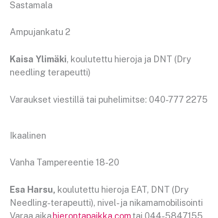
Sastamala
Ampujankatu 2
Kaisa Ylimäki
, koulutettu hieroja ja DNT (Dry
needling terapeutti)
Varaukset viestillä tai puhelimitse: 040-777 2275
Ikaalinen
Vanha Tampereentie 18-20
Esa Harsu,
koulutettu hieroja EAT, DNT (Dry
Needling-terapeutti), nivel- ja nikamamobilisointi
Varaa aika
hierontapaikka.com
tai 044-5847155