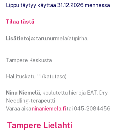
Lippu täytyy käyttää 31.12.2026 mennessä
Tilaa tästä
Lisätietoja:
taru.nurmela(at)pirha.
Tampere Keskusta
Hallituskatu 11 (katutaso)
Nina Niemelä
, koulutettu hieroja EAT, Dry
Needling-terapeutti
Varaa aika
ninaniemela.fi
tai 045-2084456
Tampere Lielahti