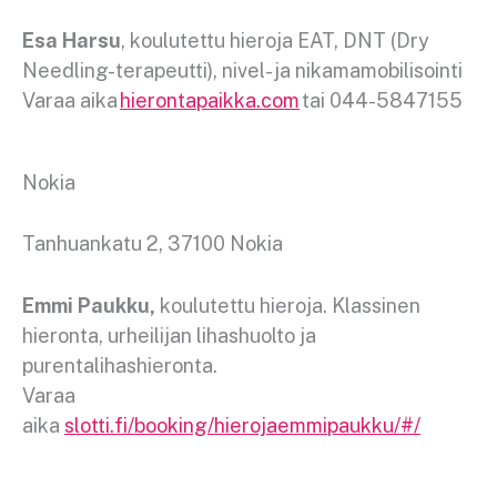
Esa Harsu
, koulutettu hieroja EAT, DNT (Dry
Needling-terapeutti), nivel- ja nikamamobilisointi
Varaa aika
hierontapaikka.com
tai 044-5847155
Nokia
Tanhuankatu 2, 37100 Nokia
Emmi Paukku,
koulutettu hieroja. Klassinen
hieronta, urheilijan lihashuolto ja
purentalihashieronta.
Varaa
aika
slotti.fi/booking/hierojaemmipaukku/#/