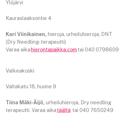
Ylöjärvi
Kauraslaaksontie 4
Kari Viinikainen,
hieroja, urheiluhieroja, DNT
(Dry Needling-terapeutti)
Varaa aika
hierontapaikka.com
tai 040 0798609
Valkeakoski
Valtakatu 18, huone 9
Tiina Mäki-Äijö,
urheiluhieroja, Dry needling
terapeutti. Varaa aika
täältä
tai 040 7650249