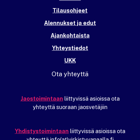
Tilausohjeet
Alennukset ja edut
Ajankohtaista
Yhteystiedot
UKK
Ota yhteyttä
Jaostoimintaan
liittyvissä asioissa ota
yhteyttä suoraan jaosvetäjiin
Yhdistystoimintaan
liittyvissä asioissa ota
yhteyttä info(at)virkistyvapaalla.fi