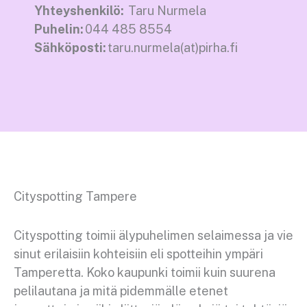
Yhteyshenkilö:
Taru Nurmela
Puhelin:
044 485 8554
Sähköposti:
taru.nurmela(at)pirha.fi
Cityspotting Tampere
Cityspotting
t
oimii älypuhelimen selaimessa
ja vie
sinut erilaisiin kohteisiin eli spotteihin
ympäri
Tamperetta.
Koko kaupunki toimii kuin suurena
pelilautana ja mitä
pidemmälle etenet