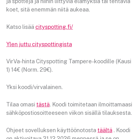
ja
spotteja
ja niihin liittyviä elämyksiä tai tehtäviä
koet, sitä
enemmän niitä aukeaa.
Katso lisää
cityspotting.fi/
Ylen juttu cityspottingista
VirVa-hinta
City
spotting Tampere
-koodille (Kausi
1)
14€
(
Norm
. 29
€
).
Yksi koodi/virva
lainen.
Tilaa omasi
tästä
. Koodi toimitetaan ilmoittamaasi
sähköpostiosoitteeseen viikon sisällä tilauksesta.
Ohjeet sovelluksen käyttöönotosta
täältä
. Koodi
on aktivoitava 31.12.2026 mennessä ja se
on