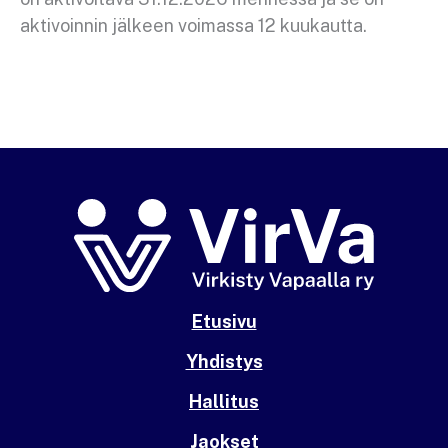
aktivoinnin jälkeen voimassa 12 kuukautta.
Etusivu
Yhdistys
Hallitus
Jaokset