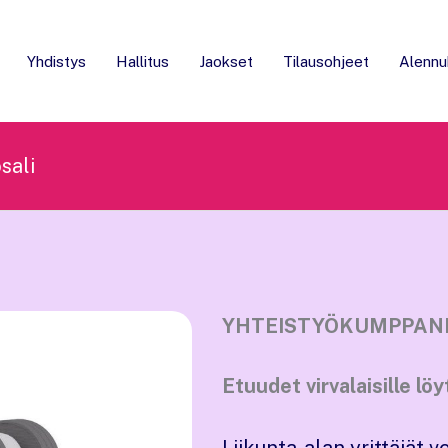
Yhdistys
Hallitus
Jaokset
Tilausohjeet
Alennu
sali
YHTEISTYÖKUMPPANE
Etuudet virvalaisille lö