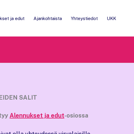
kset ja edut
Ajankohtaista
Yhteystiedot
UKK
IDEN SALIT
ytyy
Alennukset ja edut
-osiossa