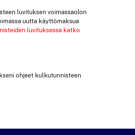
isteen luvituksen voimassaolon
voimassa uutta käyttömaksua
nisteiden luvituksessa katko
akseni ohjeet kulkutunnisteen