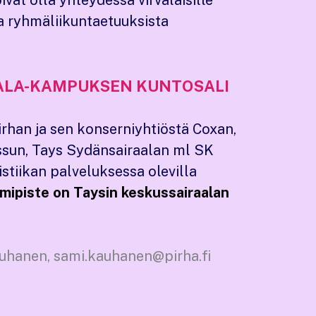
oivat olla yhteydessä virvalaisille
 ja ryhmäliikuntaetuuksista
ALA-KAMPUKSEN KUNTOSALI
irhan ja sen konserniyhtiöstä Coxan,
ssun, Tays Sydänsairaalan ml SK
stiikan palveluksessa olevilla
imipiste on Taysin keskussairaalan
auhanen, sami.kauhanen@pirha.fi