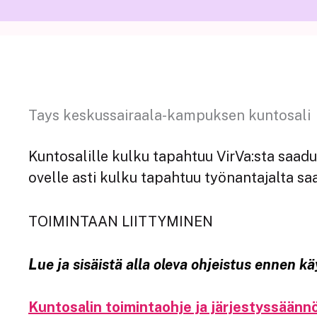
Tays keskussairaala-kampuksen kuntosali
Kuntosalille kulku tapahtuu VirVa:sta saadu
ovelle asti kulku tapahtuu työnantajalta sa
TOIMINTAAN LIITTYMINEN
L
ue ja sisäistä alla oleva ohjeistus ennen k
Kuntosalin toimintaohje ja järjestyssäänn