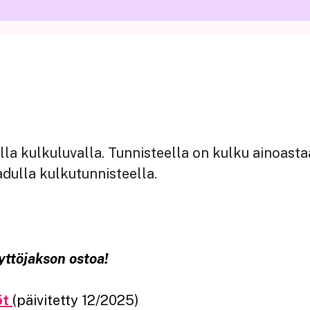
lla kulkuluvalla. Tunnisteella on kulku ainoast
adulla kulkutunnisteella.
äyttöjakson ostoa!
öt
(päivitetty 12/2025)