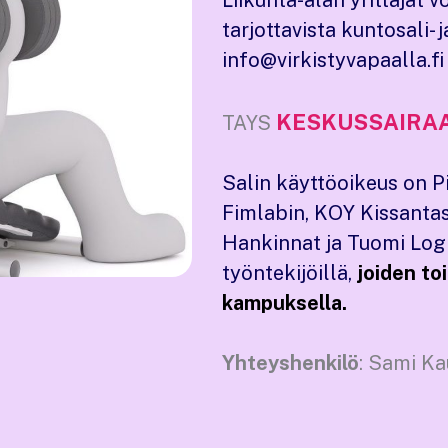
Liikunta-alan yrittäjät v
tarjottavista kuntosali-
info@virkistyvapaalla.fi
KESKUSSAIRA
TAYS
Salin käyttöoikeus on P
Fimlabin, KOY Kissanta
Hankinnat ja Tuomi Logi
työntekijöillä,
joiden to
kampuksella.
Yhteyshenkilö
: Sami K