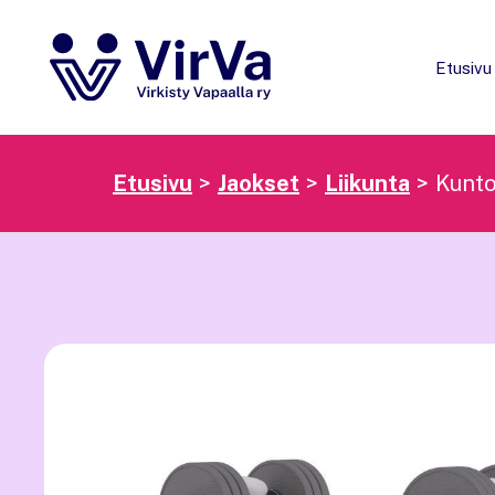
Siirry
sisältöön
Etusivu
Etusivu
Jaokset
Liikunta
Kunto