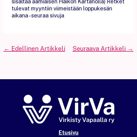
sisältää aamiaisen Haikon Kartanolla) Retket
tulevat myyntiin viimeistään loppukesän
aikana - seuraa sivuja
←
Edellinen Artikkeli
Seuraava Artikkeli
→
Etusivu